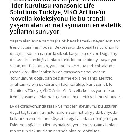
lider kuruluşu Panasonic Life
Solutions Türkiye, VİKO Artline’ın
Novella koleksiyonu ile bu trendi
yaşam alanlarına taşımanın en estetik
yollarını sunuyor.
Yaşam alanlarına bambaşka bir hava katmak isteyenlerin son
trendi, doğal taş modası. Dekorasyonda doğal taş görünümlü
detaylar, son zamanlarda sık sık karşımıza çıkıyor. Doğal taş
dokusu, kullanıldığı alanlara farklı bir tarz katmayı başarıyor.
Salon, mutfak, banyo, yatak odası ve daha pek çok alanda
rahatlıkla kullanılabilen bu dekorasyon trendi, evlerin
görünümünü doğrudan değiştirme etkisine sahip. Elektrik
anahtarı ve priz sektörünün lider kuruluşu Panasonic Life
Solutions Türkiye, VİKO Artline’ın Novella koleksiyonu ile bu
trendi yaşam alanlarına taşımanın en estetik yollarını sunuyor.
Ev dekorasyonunda klasik ve modern görünümü buluşturan
doğal taş tasarımları, ister salon ister mutfak ya da banyoda
kullanılsın evinizin her köşesini doğal alanlara dönüştürüyor.
Evlerine doğal esintiler taşımak isteyenler ve yaşam alanları
için özgün dokunuşların peşinde olanlar, doğal taş